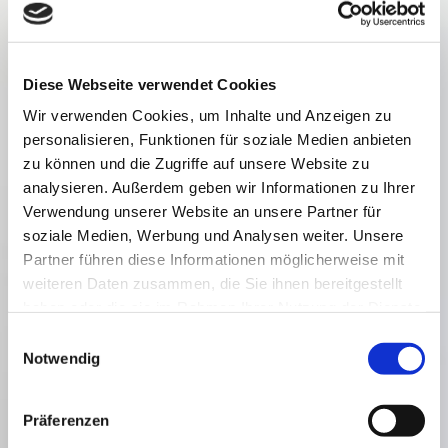
Lage und Umgebung
Für alle Besucher und Gäste, ob Wanderer,
Diese Webseite verwendet Cookies
Fahrradtouristen, Biker oder Wochenendtouristen, unser
Haus erweist sich als ein idealer Start- bzw. Zielpunkt für
Wir verwenden Cookies, um Inhalte und Anzeigen zu
Ausflüge im Rheingau. Zahlreiche Festivitäten und
personalisieren, Funktionen für soziale Medien anbieten
Events locken alljährlich Besucher in unsere schöne
Weinregion.
zu können und die Zugriffe auf unsere Website zu
analysieren. Außerdem geben wir Informationen zu Ihrer
Verwendung unserer Website an unsere Partner für
soziale Medien, Werbung und Analysen weiter. Unsere
Partner führen diese Informationen möglicherweise mit
weiteren Daten zusammen, die Sie ihnen bereitgestellt
haben oder die sie im Rahmen Ihrer Nutzung der Dienste
gesammelt haben.
Einwilligungsauswahl
Notwendig
Präferenzen