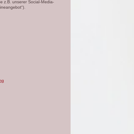
e z.B. unserer Social-Media-
ineangebot“).
ng