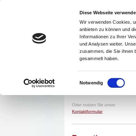
Startseite
Hotel
Fer
Diese Webseite verwende
Wir verwenden Cookies, um
anbieten zu können und di
Informationen zu Ihrer Ve
und Analysen weiter. Unse
zusammen, die Sie ihnen b
Kontakt
gesammelt haben.
Tel:
+49 6123 61141
Einwilligungsauswahl
WhatsApp: +49 6123 61141
Notwendig
E-Mail: info@hotelglockenhof.de
Oder nutzen Sie unser
Kontaktformular