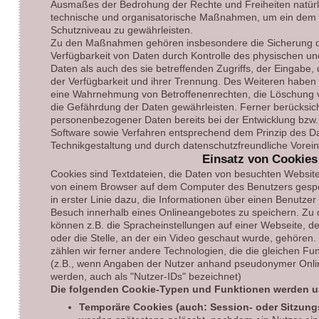
Ausmaßes der Bedrohung der Rechte und Freiheiten natürl
technische und organisatorische Maßnahmen, um ein dem
Schutzniveau zu gewährleisten.
Zu den Maßnahmen gehören insbesondere die Sicherung der 
Verfügbarkeit von Daten durch Kontrolle des physischen u
Daten als auch des sie betreffenden Zugriffs, der Eingabe,
der Verfügbarkeit und ihrer Trennung. Des Weiteren haben w
eine Wahrnehmung von Betroffenenrechten, die Löschung 
die Gefährdung der Daten gewährleisten. Ferner berücksich
personenbezogener Daten bereits bei der Entwicklung bzw
Software sowie Verfahren entsprechend dem Prinzip des D
Technikgestaltung und durch datenschutzfreundliche Vorein
Einsatz von Cookies
Cookies sind Textdateien, die Daten von besuchten Websit
von einem Browser auf dem Computer des Benutzers gespei
in erster Linie dazu, die Informationen über einen Benutz
Besuch innerhalb eines Onlineangebotes zu speichern. Zu
können z.B. die Spracheinstellungen auf einer Webseite, d
oder die Stelle, an der ein Video geschaut wurde, gehören.
zählen wir ferner andere Technologien, die die gleichen Fu
(z.B., wenn Angaben der Nutzer anhand pseudonymer Onl
werden, auch als "Nutzer-IDs" bezeichnet)
Die folgenden Cookie-Typen und Funktionen werden u
Temporäre Cookies (auch: Session- oder Sitzung