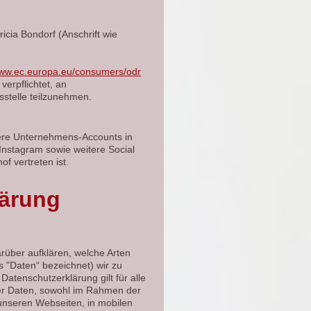
icia Bondorf (Anschrift wie
ww.ec.europa.eu/consumers/odr
verpflichtet, an
sstelle teilzunehmen.
sere Unternehmens-Accounts in
nstagram sowie weitere Social
f vertreten ist.
lärung
rüber aufklären, welche Arten
 "Daten“ bezeichnet) wir zu
tenschutzerklärung gilt für alle
er Daten, sowohl im Rahmen der
unseren Webseiten, in mobilen