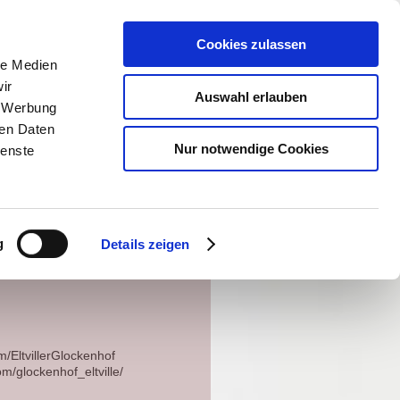
sum / Datenschutz
Cookies zulassen
le Medien
ir
Auswahl erlauben
m
, Werbung
ren Daten
Nur notwendige Cookies
ienste
g
Details zeigen
/EltvillerGlockenhof
m/glockenhof_eltville/