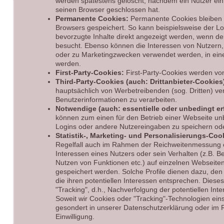
werden spätestens gelöscht, nachdem ein Nutzer ein
seinen Browser geschlossen hat.
Permanente Cookies:
Permanente Cookies bleiben
Browsers gespeichert. So kann beispielsweise der Lo
bevorzugte Inhalte direkt angezeigt werden, wenn de
besucht. Ebenso können die Interessen von Nutzern
oder zu Marketingzwecken verwendet werden, in ein
werden.
First-Party-Cookies:
First-Party-Cookies werden von
Third-Party-Cookies (auch: Drittanbieter-Cookies
hauptsächlich von Werbetreibenden (sog. Dritten) v
Benutzerinformationen zu verarbeiten.
Notwendige (auch: essentielle oder unbedingt er
können zum einen für den Betrieb einer Webseite unbe
Logins oder andere Nutzereingaben zu speichern ode
Statistik-, Marketing- und Personalisierungs-Coo
Regelfall auch im Rahmen der Reichweitenmessung e
Interessen eines Nutzers oder sein Verhalten (z.B. B
Nutzen von Funktionen etc.) auf einzelnen Webseiten
gespeichert werden. Solche Profile dienen dazu, den 
die ihren potentiellen Interessen entsprechen. Diese
"Tracking", d.h., Nachverfolgung der potentiellen Int
Soweit wir Cookies oder "Tracking"-Technologien eins
gesondert in unserer Datenschutzerklärung oder im
Einwilligung.