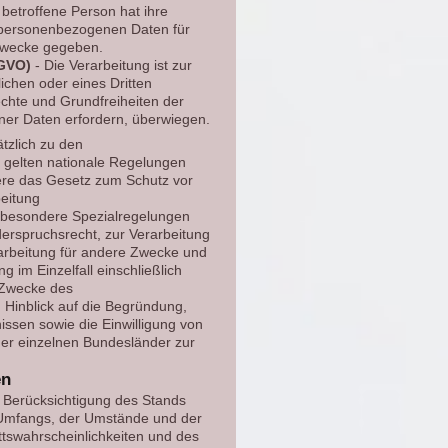
 betroffene Person hat ihre
en personenbezogenen Daten für
Zwecke gegeben.
SGVO)
- Die Verarbeitung ist zur
ichen oder eines Dritten
echte und Grundfreiheiten der
ner Daten erfordern, überwiegen.
ätzlich zu den
gelten nationale Regelungen
ere das Gesetz zum Schutz vor
eitung
sbesondere Spezialregelungen
erspruchsrecht, zur Verarbeitung
arbeitung für andere Zwecke und
 im Einzelfall einschließlich
r Zwecke des
 Hinblick auf die Begründung,
ssen sowie die Einwilligung von
er einzelnen Bundesländer zur
en
 Berücksichtigung des Stands
s Umfangs, der Umstände und der
ttswahrscheinlichkeiten und des