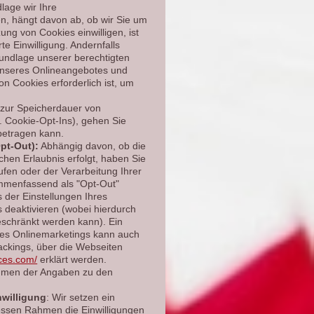
lage wir Ihre
n, hängt davon ab, ob wir Sie um
tzung von Cookies einwilligen, ist
te Einwilligung. Andernfalls
rundlage unserer berechtigten
b unseres Onlineangebotes und
n Cookies erforderlich ist, um
 zur Speicherdauer von
. Cookie-Opt-Ins), gehen Sie
 betragen kann.
pt-Out):
Abhängig davon, ob die
chen Erlaubnis erfolgt, haben Sie
rrufen oder der Verarbeitung Ihrer
mmenfassend als "Opt-Out"
 der Einstellungen Ihres
 deaktivieren (wobei hierdurch
eschränkt werden kann). Ein
es Onlinemarketings kann auch
rackings, über die Webseiten
ices.com/
erklärt werden.
hmen der Angaben zu den
nwilligung
: Wir setzen ein
essen Rahmen die Einwilligungen