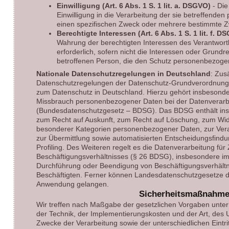
Einwilligung (Art. 6 Abs. 1 S. 1 lit. a. DSGVO)
- Die
Einwilligung in die Verarbeitung der sie betreffend
einen spezifischen Zweck oder mehrere bestimmte 
Berechtigte Interessen (Art. 6 Abs. 1 S. 1 lit. f. D
Wahrung der berechtigten Interessen des Verantwortl
erforderlich, sofern nicht die Interessen oder Grundr
betroffenen Person, die den Schutz personenbezoge
Nationale Datenschutzregelungen in Deutschland
: Zus
Datenschutzregelungen der Datenschutz-Grundverordnung 
zum Datenschutz in Deutschland. Hierzu gehört insbesond
Missbrauch personenbezogener Daten bei der Datenverarb
(Bundesdatenschutzgesetz – BDSG). Das BDSG enthält in
zum Recht auf Auskunft, zum Recht auf Löschung, zum Wid
besonderer Kategorien personenbezogener Daten, zur Ver
zur Übermittlung sowie automatisierten Entscheidungsfindung
Profiling. Des Weiteren regelt es die Datenverarbeitung fü
Beschäftigungsverhältnisses (§ 26 BDSG), insbesondere im
Durchführung oder Beendigung von Beschäftigungsverhältni
Beschäftigten. Ferner können Landesdatenschutzgesetze d
Anwendung gelangen.
Sicherheitsmaßnahm
Wir treffen nach Maßgabe der gesetzlichen Vorgaben unter
der Technik, der Implementierungskosten und der Art, de
Zwecke der Verarbeitung sowie der unterschiedlichen Eintri