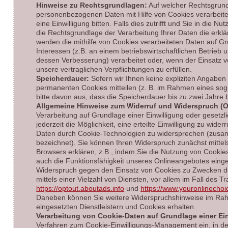
Hinweise zu Rechtsgrundlagen:
Auf welcher Rechtsgrund
personenbezogenen Daten mit Hilfe von Cookies verarbeite
eine Einwilligung bitten. Falls dies zutrifft und Sie in die Nu
die Rechtsgrundlage der Verarbeitung Ihrer Daten die erklär
werden die mithilfe von Cookies verarbeiteten Daten auf G
Interessen (z.B. an einem betriebswirtschaftlichen Betrie
dessen Verbesserung) verarbeitet oder, wenn der Einsatz vo
unsere vertraglichen Verpflichtungen zu erfüllen.
Speicherdauer:
Sofern wir Ihnen keine expliziten Angaben
permanenten Cookies mitteilen (z. B. im Rahmen eines sog
bitte davon aus, dass die Speicherdauer bis zu zwei Jahre
Allgemeine Hinweise zum Widerruf und Widerspruch (O
Verarbeitung auf Grundlage einer Einwilligung oder gesetzli
jederzeit die Möglichkeit, eine erteilte Einwilligung zu wide
Daten durch Cookie-Technologien zu widersprechen (zusa
bezeichnet). Sie können Ihren Widerspruch zunächst mittels
Browsers erklären, z.B., indem Sie die Nutzung von Cookies
auch die Funktionsfähigkeit unseres Onlineangebotes eing
Widerspruch gegen den Einsatz von Cookies zu Zwecken d
mittels einer Vielzahl von Diensten, vor allem im Fall des T
https://optout.aboutads.info
und
https://www.youronlinecho
Daneben können Sie weitere Widerspruchshinweise im Ra
eingesetzten Dienstleistern und Cookies erhalten.
Verarbeitung von Cookie-Daten auf Grundlage einer Ei
Verfahren zum Cookie-Einwilligungs-Management ein, in d