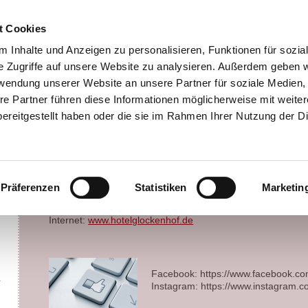
ienwohnung / Familien-Appartement
Ihr Weg zu uns
Impres
t Cookies
 Inhalte und Anzeigen zu personalisieren, Funktionen für sozia
e Zugriffe auf unsere Website zu analysieren. Außerdem geben w
Impressu
rwendung unserer Website an unsere Partner für soziale Medien
re Partner führen diese Informationen möglicherweise mit weite
ereitgestellt haben oder die sie im Rahmen Ihrer Nutzung der D
Altstadt-Hotel Glockenhof
Dirk Bondorf
Marktstrasse 3
65343 Eltville am Rhein
Kontakt
Präferenzen
Statistiken
Marketin
Telefon / WhatsApp:
+49 6123 61141
E-Mail:
info@hotelglockenhof.de
Internet:
www.hotelglockenhof.de
Facebook: https://www.facebook.com
Instagram: https://www.instagram.co